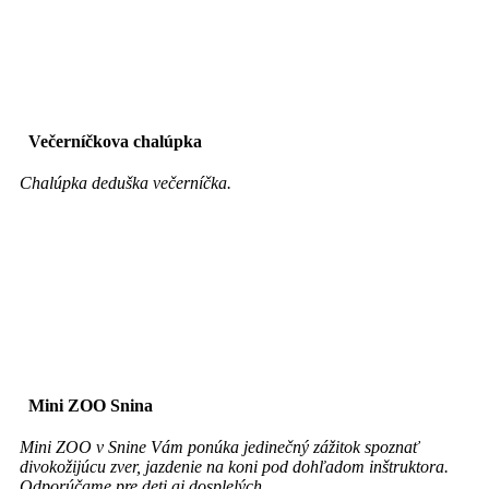
Večerníčkova chalúpka
Chalúpka deduška večerníčka.
Mini ZOO Snina
Mini ZOO v Snine Vám ponúka jedinečný zážitok spoznať
divokožijúcu zver, jazdenie na koni pod dohľadom inštruktora.
Odporúčame pre deti,aj dosplelých.