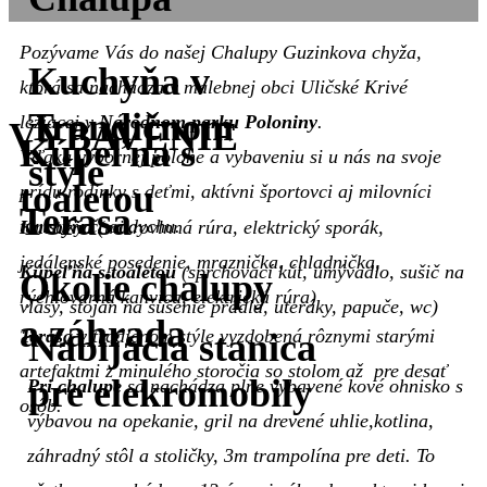
Pozývame Vás do našej Chalupy Guzinkova chyža,
Kuchyňa v
ktorá sa nachádza v malebnej obci Uličské Krivé
Trandičnom
ležiacej v
Národnom parku Poloniny
.
VYBAVENIE
Kúpeľna s
Vďaka výbornej polohe a vybaveniu si u nás na svoje
štýle
toaletou
prídu rodinky s deťmi, aktívni športovci aj milovníci
Terasa
turistiky či oddychu.
Kuchyňa
(mikrovlnná rúra, elektrický sporák,
jedálenské posedenie, mraznička, chladnička,
Kúpeľňa s toaletou
(sprchovací kút, umývadlo, sušič na
Okolie chalupy
rýchlovarná kanvica, elektrická rúra)
vlasy, stojan na sušenie prádla, uteráky, papuče, wc)
a záhrada
Terasa
v tradičnom stýle vyzdobená rôznymi starými
Nabíjacia stanica
artefaktmi z minulého storočia so stolom až pre desať
pre elekromobily
Pri chalupe
sa nachádza plne vybavené kové ohnisko s
osôb.
výbavou na opekanie, gril na drevené uhlie,kotlina,
záhradný stôl a stoličky, 3m trampolína pre deti. To