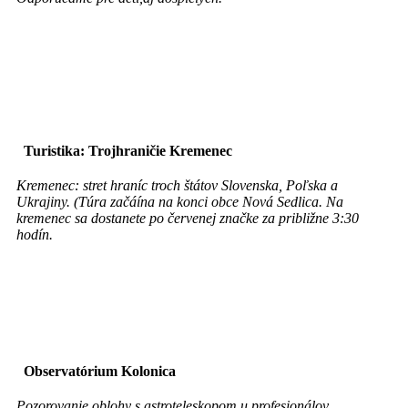
Turistika: Trojhraničie Kremenec
Kremenec: stret hraníc troch štátov Slovenska, Poľska a
Ukrajiny. (Túra začáína na konci obce Nová Sedlica. Na
kremenec sa dostanete po červenej značke za približne 3:30
hodín.
Observatórium Kolonica
Pozorovanie oblohy s astroteleskopom u profesionálov.