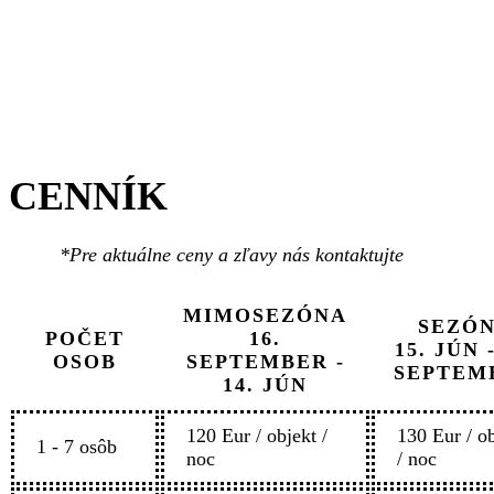
CEN​NÍK
*Pre aktuálne ceny a zľavy nás kontaktujte
MIMOSEZÓNA
SEZÓ
POČET
16.
15. JÚN -
OSOB
SEPTEMBER -
SEPTEM
14. JÚN
120 Eur / objekt /
130 Eur / o
1 - 7 osôb
noc
/ noc