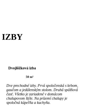
IZBY
Dvojlôžková izba
50 m²
Dve prechodné izby. Prvá spoločenská s krbom,
gaučom a jedálenským stolom. Druhá spálňová
časť. Všetko je zariadené v domácom
chalupovom štýle. Na prízemí chalupy je
spoločná kúpeľňa a kuchyňa.