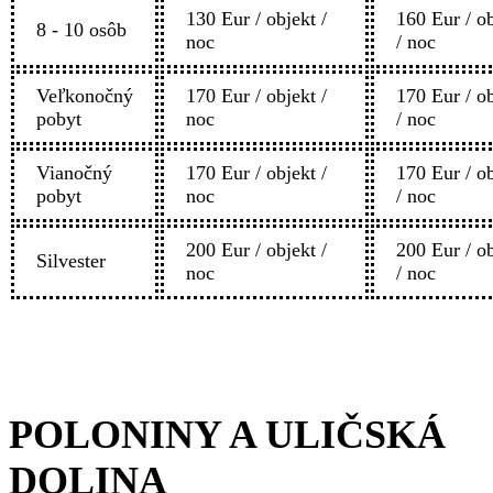
130 Eur / objekt /
160 Eur / o
8 - 10 osôb
noc
/ noc
Veľkonočný
170 Eur / objekt /
170 Eur / o
pobyt
noc
/ noc
Vianočný
170 Eur / objekt /
170 Eur / o
pobyt
noc
/ noc
200 Eur / objekt /
200 Eur / o
Silvester
noc
/ noc
POLONINY A ULIČSKÁ
DOLINA