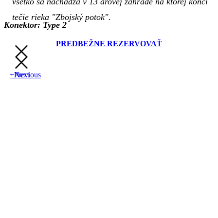
všetko sa nachádza v 13 árovej záhrade na ktorej konci
tečie rieka "Zbojský potok".
Konektor: Type 2
PREDBEŽNE REZERVOVAŤ
+Previous
+Next