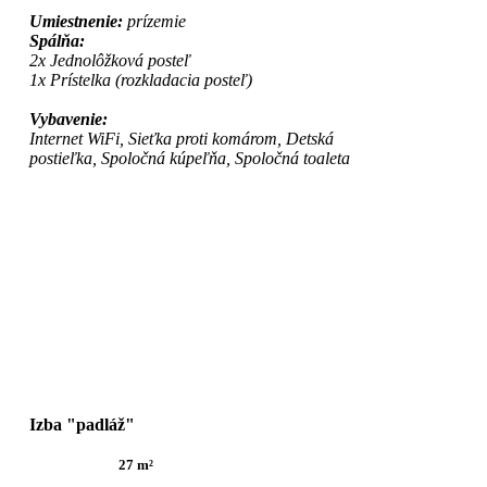
Umiestnenie:
prízemie
Spálňa:
2x Jednolôžková posteľ
1x Prístelka (rozkladacia posteľ)
Vybavenie:
Internet WiFi, Sieťka proti komárom, Detská
postieľka, Spoločná kúpeľňa, Spoločná toaleta
Izba "padláž"
27 m²